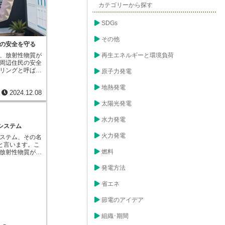
カテゴリーから探す
を作り出します
も取り込まれ、
のです。こうし
SDGs
チウムは、有機
）と呼ばれま
その他
を含んだ植物を
の安全を守る
動物を肉食動物
、放射性物質が
再生エネルギーと環境負荷
食物連鎖によっ
周辺住民の安全
に濃縮されてい
リングと呼ばれ
原子力発電
ち人間も食物連
は、事故の影響
物、肉や魚など
の健康を守るた
地熱発電
型トリチウムを
2024.12.08
かせないもので
るのです。トリ
は、主に周辺環
る放射線を出す
太陽光発電
空気中の放射性
されています。
具体的には、専
ベータ線はエネ
水力発電
両や航空機、ド
えぎることがで
測システム
の調査を行いま
る影響は少ない
火力発電
ステム、その名
者が携帯型の測
で、食物や飲料
）と言います。こ
り、土壌や水の
込まれたトリチ
燃料
放射性物質が大
た試料は、分析
起こす可能性が
事態において、
分析が行われま
る影響は、トリ
ために開発され
発電方法
たデータは、た
ど、様々な要因
きた際に、周辺
、状況の把握と
なる研究が必要
の大気中濃度や
す。例えば、放
省エネ
の影響について
を予測すること
た地域では、住
を講じること
に必要な情報を
。また、食品へ
節電のアイデア
守る上で非常に
支援します。
される場合、農
、気温、降水量な
どの措置がとら
組織･期間
ータ、さらに原
は、住民の被ば