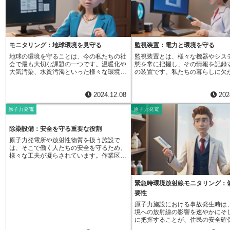
ようになることで生まれます。原子炉の中
変わったり、病気に対する抵抗力
には、核燃料以外にも様々な物質が存在し
たりするなど、目に見える変化が
ます。例えば、原子炉の構造材や冷却材、
合もあります。一方で、変化が全
制御棒などです。これらは通常は放射能を
い場合もあります。これは、遺伝
持ちませんが、原子炉の運転中は常に中性
が生き物の生存に有利に働くか、
子などの放射線を浴びています。この放射
くか、あるいは全く影響がないか
モニタリング：地球環境を見守る
監視装置：電力と環境を守る
線により、これらの物質を構成する原子の
異なります。突然変異には、大き
地球の環境を守ることは、今の私たちの社
監視装置とは、様々な機器やシス
原子核が変化し、放射能を持つようになり
優性突然変異と劣性突然変異の二
会で最も大切な課題の一つです。温暖化や
態を常に把握し、その情報を記録
ます。これが誘導放射性核種の生成です。
ります。優性突然変異は、両親の
大気汚染、水質汚濁といった様々な環境問
の装置です。私たちの暮らしに欠
例えるなら、粘土細工のようなものです。
一方から変化した遺伝子を受け継
題は、私たちの生活に大きな影響を与えて
電気を作る発電所や電気を送る送
粘土は様々な形に成形できますが、粘土そ
で、その影響が子に現れます。例
います。そして、これから先もずっと安心
そして私たちの生活環境を守るた
のものは変わりません。しかし、原子核の
方の親から変わった遺伝子を受け
2024.12.08
202
して暮らせる社会を作るためには、これら
な場所で活躍しています。電力を
場合は、放射線を浴びることで、粘土が別
が、その親と同じ特徴を持つとい
の問題に真剣に取り組まなければなりませ
では、発電機や変圧器といった主
の物質に変化するように、原子核そのもの
です。一方、劣性突然変異は、両
原子力発電
原子力発電
ん。環境問題を解決する方法を探す上で、
の温度や電圧、電流などを監視し
が変化してしまうのです。つまり、安定し
ら変化した遺伝子を受け継がない
観察し続けることはとても大切な役割を担
す。これらの数値に異常がないか
ていた原子核が不安定な放射性原子核に変
影響は現れません。つまり、片方
っています。観察し続けることとは、対象
認することで、安定した電力供給
化するのです。この変化は、まるで錬金術
変化した遺伝子を受け継いでも、
除染設備：安全を守る重要な役割
となる環境の要素をいつも見守り、測り続
し、事故を未然に防ぐことができ
のように、ある元素が別の元素に変化する
の親から正常な遺伝子を受け継い
原子力発電所や放射性物質を扱う施設で
けることです。そうすることで、環境の状
し数値に異常があれば、すぐに警
かのようです。例えば、鉄がコバルトに、
ば、子の特徴には影響が出ないの
は、そこで働く人たちの安全を守るため、
態を掴み、変化していく様子を調べること
て担当者に知らせ、迅速な対応を
ニッケルが放射性のニッケルに変化すると
然変異は、自然に発生する場合と
様々な工夫が凝らされています。作業区域
ができます。集まった記録は、環境問題の
す。環境を守る現場では、大気や
いったことが起こります。誘導放射性核種
らの影響によって発生する場合が
は放射線の影響を受ける可能性がある場所
原因を探ったり、対策がどれくらい効果が
壌などの状態を監視しています。
の生成は、原子炉の運転に必ず伴う現象で
す。自然発生的な突然変異は、遺
とそうでない場所に分けられており、放射
あるのかを確かめるのに役立ちます。さら
電所から排出される大気汚染物質
す。生成される誘導放射性核種の種類や量
製過程で偶発的に起こるものです
線の影響を受ける可能性のある区域は「管
に、これからの環境がどうなるのかを予想
や、河川や湖沼の水質、土壌に含
は、原子炉の種類や運転条件によって大き
放射線や特定の化学物質などにさ
緊急時環境放射線モニタリング：
理区域」と呼ばれ、入る際には様々な制限
するのにも使えます。例えば、空気中に含
害物質の量などを測定し、環境基
く異なってきます。発電所の運転にあたっ
ことで、遺伝子の本体であるDNA
要性
が設けられています。管理区域に入る人
まれる汚染物質の量を測り続けることで、
しているかを常に確認しています
ては、これらの誘導放射性核種の生成も考
変化し、突然変異が誘発されるこ
は、放射線から身を守るため、防護服やマ
汚染物質がどこから出ているのかを特定し
の監視データは、環境汚染の状況
原子力施設における事故発生時は
慮に入れ、適切な管理を行うことが重要で
ます。遺伝子の変化は、生き物の
スクなどを着用しますが、それでも体や持
たり、排出量を減らす対策がどれくらい効
し、対策を講じるために非常に重
境への放射線の影響を速やかにそ
す。生成された誘導放射性核種は、原子炉
かせない要素です。環境の変化に
ち物に放射性物質が付着してしまう可能性
果があるのかを評価できます。また、川の
例えば、大気汚染が深刻な地域で
に把握することが、住民の安全確
の解体時などに適切に処理する必要があり
ために、生き物は常に進化を続け
はゼロではありません。この付着した放射
水質を観察し続けることは、水を汚してい
の操業を制限するなどの対策を迅
せません。緊急時環境放射線監視
ます。
す。突然変異は、生き物に新しい