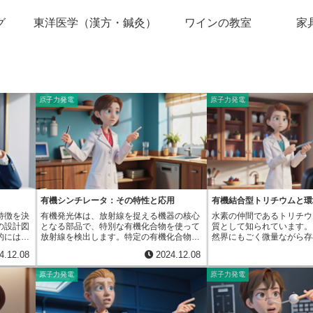
グ
東洋医学（漢方・鍼灸）
ワインの教室
家
原子力発電
原子力発電
有機シンチレータ：その特性と応用
有機結合型トリチウムと環
特徴を決
有機発光体は、放射線を捉える機器の核心
水素の仲間であるトリチウ
の設計図
となる部品で、特別な有機化合物を使って
質として知られています。
的には同
放射線を検出します。特定の有機化合物に
然界にもごく微量ながら存
かし、ご
放射線が当たると光を放つ性質を利用し
子力発電所などの活動に伴
4.12.08
2024.12.08
起こるこ
て、放射線の種類や量を測定するのです。
れることもあります。環境
いいま
この光る現象は、発光現象と呼ばれていま
トリチウムは、水蒸気の形
原子力発電
原子力発電
ある遺伝
す。有機発光体に使われる物質は、主に炭
ったり、雨に溶け込んで地
り、生き
素と水素から成るベンゼン環という構造を
り、川や海に流れ込んだり
能性があ
持つ芳香族炭化水素です。代表的なものと
ウムは水の形で存在するだ
色や形が
して、アントラセンやスチルベンといった
にも取り込まれます。植物