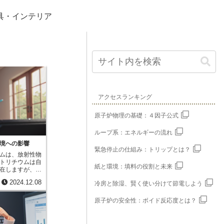
具・インテリア
アクセスランキング
原子炉物理の基礎：４因子公式
ループ系：エネルギーの流れ
境への影響
緊急停止の仕組み：トリップとは？
ムは、放射性物
トリチウムは自
紙と環境：填料の役割と未来
在しますが、原
い人工的に作ら
2024.12.08
冷房と除湿、賢く使い分けて節電しよう
中に放出された
で空気中に広が
面にしみ込んだ
原子炉の安全性：ボイド反応度とは？
します。トリチ
けでなく、植物
は光合成によっ