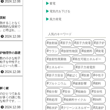
の放出量などの
2024.12.08
えることを目的
蓄電
ーシミュレーシ
や気象条件、地
大気中拡散を計
質の拡散状況は
電気代を下げる
射性物質がどの
め、緊急時モニ
どれくらいの濃
軟に対応してい
貢献
風力発電
す。また、人々
点や頻度、調査
熱することなく
線を受けるの
る状況に合わせ
画期的な技術で
効果はどれくら
確な情報を迅速
」と呼ばれ、食
量の予測も行い
住民の不安を軽
様々な効果をも
人気のキーワード
の規模や状況に合
よう、モニタリ
2024.12.08
を引き起こす細
を想定し、複数
公表されます。
とができます。
ることで、より
子力施設の安全
放射線
原子力
原子力発電
原子炉
った有害な微生
ています。
、住民の安全を
きるため、食品
情報は、地方自治
ています。
ウラン
放射性物質
核燃料
発電
うことなく安全
されます。これ
炉物理学の基礎
。また、腐敗の
示や範囲の決
数の小さな粒子
放射性廃棄物
再生可能エネルギー
の微生物の増殖
物や水産物の出
粒子を中性子と
これにより、食
て活用されま
ムといった核燃
ばし、食品ロス
エネルギー
原子力発電所
災害発生時の迅速
反応を起こし、
に、食品照射は
ツールであり、
2024.12.08
します。この中
ます。じゃがい
欠かせない存在
原子力安全
被ばく
医療
中性子
は、原子炉の設
制することで、
SPEEDIの予
要です。中性子
また、果物の熟
ものであり、実
プルトニウム
健康影響
燃料
質を構成する原
収穫後の品質保
あるという点に
ます。まるで小
解く鍵
は、国際機関に
の観測データと
障害物がある空
核分裂
安全
核融合
安全性
います。適切な
より正確な状況
のひとつである
す。中性子と原
る食品照射は、
なります。
が多くの謎に包
に中性子が原子
再処理
核燃料サイクル
BWR
確認されてお
な粒子です。ギ
象と、中性子が
います。照射と
表されるこの粒
ネルギーや進む
2024.12.08
ージを持つ方も
軽水炉
クリーンエネルギー
高速炉
ず、他の物質と
状態ではなくな