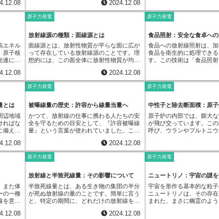
全を確保するための対策も含まれていま
子力施設からの放射性物質
4.12.08
2024.12.08
装置は技
く線量を可能な限り低く抑
。事故の
を受け、意識がもうろうとしたり、反応が
、進化の
す。緊急作業に携わる人々は、特殊な訓練
情報を基に、コンピュータ
ます。以
としています。事故の規模
ことは、
鈍くなったりします。場合によっては意識
よって生
原子力発電
原子力発電
を受け、防護服や呼吸器などの防護具を着
ョンによって放射性物質の
シンプル
形などによって、放射性物
です。緊
を失うこともあります。ショック症状は、
生き残る
用することで、被ばくを最小限に抑える努
算します。これにより、放
度なデー
大きく変化します。そのた
は、周辺
こうした様々な症状が同時に現れることが
つ子孫が
力をしています。しかしながら、事故の状
ように広がり、どの地域が
ていま
タリングは状況に応じて柔
ることに
特徴です。症状の現れ方や程度は、原因や
放射線源の種類：面線源とは
食品照射：安全な食卓への
に広がっ
況は刻一刻と変化するため、想定外の事態
度になるのかを予測できま
タを自動
く必要があります。測定地
ニタリン
個人の状態によって異なりますが、いずれ
うに、遺
高エネル
面線源とは、放射性物質が平らな面に広が
食品への放射線照射は、加
に遭遇する可能性も否定できません。その
が屋外でどれくらいの放射
発見する
範囲などは、刻々と変化す
土壌、
の場合も迅速な対応が必要です。一刻も早
み出し、
、原子核
って存在している放射線源のことです。理
食品を衛生的に処理できる
ため、緊急時被ばくは、作業員にとって無
か、屋内に避難した場合の
ネットを
て調整されます。また、正
のデータ
く医療機関に連絡し、適切な処置を受ける
言えるで
光速に近
想的には、この面全体に放射性物質が均等
す。この技術は「食品照射
視できない危険となり得ます。人命を守る
いなのかといった被ばく線
可能にな
に伝えることも重要です。
らのデー
ことが重要です。放置すると、臓器の損傷
います。
に分布していることが求められます。しか
品に放射線を当てることで
ため、そして環境を守るために、緊急作業
ます。SPEEDIは、事故
できるよ
減し、適切な行動をとれる
退避、避
が進行し、生命に関わる危険性が高まりま
4.12.08
2024.12.08
うに、宇
し、現実の世界では、完全に均一な分布状
たらします。まず、食中毒
は必要不可欠です。しかし、被ばくによる
わせて様々な放出シナリオ
たちの生
ングの結果は分かりやすく
じます。
す。
かすため
態を作り出すことは非常に難しいです。そ
菌や寄生虫を死滅させるこ
健康への影響を考慮すると、むやみに被ば
のパターンを同時に計算す
境の保全
緊急時モニタリングは、原
定するこ
原子力発電
原子力発電
宙線の起
れでも、線源全体を大きく見て、ほぼ均一
サルモネラ菌や大腸菌とい
くすることは許されません。そこで、法令
精度の高い予測を可能にし
なる技術
確保に不可欠な要素であり
限に食い
一つは太
に分布していると判断できる場合は、面線
物を、熱を加えずに除去で
や国際的な勧告に基づき、緊急時作業にお
SPEEDIで得られた予測
な監視装
守る上で重要な役割を担っ
緊急時環
宇宙線、
源として扱います。放射線源には、面線源
本来の風味や栄養価を損な
ける被ばく線量には制限が設けられていま
体や関係機関に迅速に提供
量とは
被曝線量の歴史：許容から線量当量へ
中性子と除去断面積：原子
り安全で
、事故後
る銀河宇
以外にも様々な種類があります。例えば、
性を高めることが可能です
す。この制限値は、作業員の命と健康を守
らの情報は、住民避難の指
。
役割を果
周辺地域
かつて、放射線の仕事に携わる人たちの安
原子炉の内部では、膨大な
レアと呼
点線源は、放射線がまるで一つの点から出
原因となるカビや酵母など
るための防波堤と言えるでしょう。具体的
定、屋内退避の指示、農作
すること
ければな
全を守るための目安として、『許容被曝線
が飛び交っています。この
生成され
ているかのように扱える線源です。これ
も抑えることができます。
には、緊急時作業に従事する人の線量は、
荷制限などの判断材料とし
な除染方
に備え、
量』という言葉が使われていました。この
呼び、ウランやプルトニウ
陽子や電
は、線源の大きさが観測点からの距離に比
品の保存期間を飛躍的に伸
平時の限度を超える場合もありますが、そ
す。SPEEDIは、原子力
た、長期
るための
考え方は、１９６５年に国際放射線防護委
料に衝突することで核分裂
地球に到
べて非常に小さい場合に成立します。ま
削減にも貢献します。さら
れはあくまでも人命救助や重大な放射線事
な対応を可能にする重要な
4.12.08
2024.12.08
中の放射
その重要
員会（ICRP）が出した勧告の中で示され
莫大なエネルギーを生み出
エネルギ
た、体積線源は、ある体積全体に放射性物
発芽抑制にも効果を発揮し
故の影響緩和のために必要な措置として、
人々の命と健康を守る上で
境回復計
す。めや
たものです。簡単に言うと、仕事で浴びる
性子の動きを理解すること
遮られ、
質が分布している線源です。これら点線源
もや玉ねぎなどの発芽を抑
最小限の範囲にとどめるべきと考えられて
と言えるでしょう。ただし、
原子力発電
原子力発電
となりま
る場所の
放射線の量の限界値のことでした。当時
計や運転において極めて重
りませ
や体積線源と区別するために、面線源とい
長期保存を可能にします。
います。また、被ばく線量の管理は厳格に
測はあくまでも計算による
減にも大
る放射線
は、ある程度の放射線を浴びても健康への
は物質の中を進む際に、物
のはるか
う概念を用います。それぞれ、計算方法や
成を遅らせる効果もあり、
行われ、記録も保存されます。これは、将
際の状況とは異なる場合も
様々な情
きた際
影響は無視できるという考え方が主流でし
子核と様々な反応を起こし
放射線と半致死線量：その影響について
ニュートリノ：宇宙の謎を
た非常に
扱う際の注意点が異なります。身近な例を
持に役立ちます。食品照射
来の健康管理に役立てるためだけでなく、
留意が必要です。常に最新
がちで
ける可能
た。そのため、『許容』という言葉が使わ
さなボールが、たくさんの
す。有力
考えてみましょう。もし、放射性物質を含
よる安全性の確認も受けて
今後の事故対策を改善していく上でも重要
合わせて利用することで、
、また体
半致死線量とは、ある生き物の集団の半分
宇宙を形作る基本的な粒子
て得られ
す。めや
れ、これ以下であれば問題ないとされてい
間を動き回るようなもので
、超新星
む液体が床や壁にこぼれて広がったとしま
線量と管理のもとで行われ
な資料となります。緊急時被ばくは、社会
把握と適切な対応が可能に
ーの一種
が死ぬ放射線の量のことです。簡単に言う
ニュートリノは、その存在
く理解す
という値
ました。具体的には、年間で５レム（後に
子核の相互作用の中で、特
よりもは
す。このとき、汚染された床や壁の表面は
人体への影響がないことが
全体の安全保障と深く関わっており、私た
線を意識
と、特定の期間に、どれだけの放射線を浴
まれた、まさに幽霊のよう
国や自治
然界から
５０ミリシーベルトに相当）という値が設
核に吸収されて消滅する現
の一生を
面線源として見なすことができます。ま
り、世界各国で利用されて
ち一人ひとりが関心を持つべき重要な課題
、実は私
びると集団の５０％が死ぬかを示す目安で
リシャ文字の「ニュー」で
に公表す
に相当し
定されていました。これは、自然界で常に
原子核と衝突して、そのエ
4.12.08
2024.12.08
す。この
た、医療現場では、密封された放射性物質
いう言葉から、危険なイメ
と言えるでしょう。
れていま
す。この値は、放射線が生き物に及ぼす影
子は、電気的な性質を持た
、住民の
まで目安
浴びている放射線量の数倍に相当する量で
方向が大きく変わり、元の