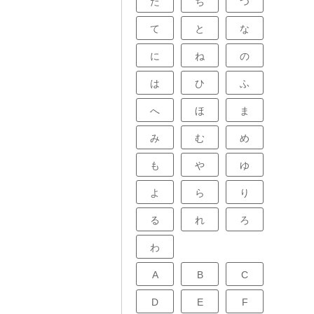
た
ち
つ
て
と
な
に
ね
の
は
ひ
ふ
へ
ほ
ま
み
む
め
も
や
ゆ
よ
ら
り
る
れ
ろ
わ
A
B
C
D
E
F