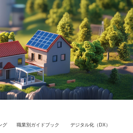
ング
職業別ガイドブック
デジタル化（DX）