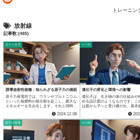
e
i
R
トレーニン
b
n
e
o
放射線
e
d
o
記事数:(485)
d
k
原子力発電
その他
i
t
誘導放射性核種：知られざる原子力の側面
遺伝子の変化と環境への影響
原子力発電所では、ウランやプルトニウム
遺伝子は、生き物の体の仕組みや
といった核燃料が核分裂を起こし、膨大な
める設計図のようなものです。こ
エネルギーを生み出します。それと同時
は親から子へと受け継がれ、基本
に、様々な放射性物質も発生します。これ
じ内容が正確に複製されます。し
2024.12.08
202
らの放射性物質は、大きく分けて核分裂生
くまれにこの複製過程で間違いが
成物と誘導放射性核種の二種類に分類され
とがあります。これを突然変異と
原子力発電
その他
ます。核分裂生成物は、核燃料が分裂する
す。突然変異は、設計図の一部で
ことで直接生まれるものです。一方、誘導
子の情報が書き換わることで起こ
放射性核種は、元々は放射線を出さない物
物の様々な特徴に影響を及ぼす可
質が、放射線を浴びることで放射能を持つ
ります。突然変異によって、体の