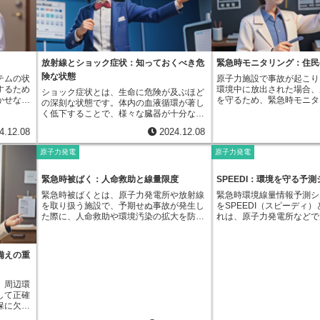
が変化し
結晶が挙げられます。これらの物質は、単
て水と二酸化炭素から栄養
現れる場
独で結晶として使われるだけでなく、プラ
が、この過程でトリチウム
く現れな
スチックや有機液体に混ぜて使われること
植物の体を作る一部となる
子の変化
もあります。プラスチックに混ぜ込んだも
て植物の一部となったトリ
不利に働
のはプラスチック発光体、有機液体に混ぜ
結合型トリチウム（ＯＢＴ
によって
込んだものは液体発光体と呼ばれ、用途に
す。有機結合型トリチウム
放射線とショック症状：知っておくべき危
緊急時モニタリング：住民
く分けて
応じて使い分けられています。有機発光体
草食動物が食べ、その草食
険な状態
テムの状
原子力施設で事故が起こり
種類があ
の最大の特徴は、反応速度の速さです。放
が食べるといったように、
するため
環境中に放出された場合、
ショック症状とは、生命に危険が及ぶほど
どちらか
射線が当たってから光を放つまでの時間が
てトリチウムは生物の体内
かせない
を守るため、緊急時モニタ
の深刻な状態です。体内の血液循環が著し
いだだけ
非常に短いため、短時間に連続して放射線
く可能性があります。私た
電設備、
る活動が行われます。これ
く低下することで、様々な臓器が十分な酸
えば、片
が飛んでくる場合でも、一つ一つを正確に
鎖の一部であり、野菜や穀
めの様々
範囲や程度を把握し、住民
素や栄養を受け取ることができなくなり、
継いだ子
捉えることができます。この速い反応速度
を食べることで、有機結合
4.12.08
2024.12.08
作る現場
めの対策を立てるために欠
機能不全に陥るのです。この血液循環の低
った具合
は、高エネルギー物理学の実験など、精密
体内に取り込む可能性があ
要な設備
す。緊急時モニタリングで
下は、心臓のポンプ機能の低下や血管の拡
親双方か
な測定が求められる分野で特に重要です。
チウムはベータ線と呼ばれ
原子力発電
原子力発電
ていま
境の放射線量や土壌、水、
張、あるいは血液量の減少など、様々な原
と、その
もう一つの特徴は、製造が比較的容易なこ
ため、人体への影響が懸念
を常に確
物質の濃度を測定します。
因によって引き起こされます。心臓の働き
の親から
とです。無機発光体に比べて製造工程が簡
しかし、トリチウムが出す
を維持
用の測定器材を搭載した車
が弱まると、全身に血液を送る力が低下し
もう片方
素で、大量生産にも向いています。そのた
ルギーが弱く、紙一枚でさ
緊急時被ばく：人命救助と線量限度
SPEEDI：環境を守る予
ます。も
ローンなどを用いて広範囲
ます。そのため、脈拍は弱く速くなり、触
でいれ
め、コストを抑えることができ、様々な機
きるため、外部被ばくによ
緊急時被ばくとは、原子力発電所や放射線
緊急時環境線量情報予測シ
報を発し
す。また、地上では、担当
診しても分かりにくくなります。血液が十
です。突
器に組み込むことができます。これらの特
と考えられています。一方
を取り扱う施設で、予期せぬ事故が発生し
をSPEEDI（スピーディ
促しま
定器で放射線量を測定した
分に送られないため、血圧も大きく低下し
、外部か
徴から、有機発光体は、医療現場での放射
水などを通して体内に取り
た際に、人命救助や環境汚染の拡大を防ぐ
れは、原子力発電所などで
水質、土
試料を採取します。採取し
ます。皮膚や粘膜は、酸素不足により青白
ありま
線診断装置や、原子力発電所における放射
ウムは、内部被ばくを引き
ため、緊急作業に従事する人々が受ける放
量に放出されるような緊急
工場や発
機関に送られ、より詳細な
く変色し、体温も低下して冷や汗をかきま
伝子の複
線管理装置、また、宇宙線や素粒子を観測
あります。内部被ばくによ
射線被ばくのことを指します。普段の業務
その影響を素早く予測する
の濃度
す。モニタリングで得られ
す。これは、体が熱を逃がさないようにす
。また、
する研究など、幅広い分野で活用されてい
チウムの量や被ばく期間な
中に想定される被ばくとは異なり、事故と
たシステムです。事故が起
まれる有
だちに関係機関に報告され
るためと、自律神経の乱れによるもので
らされる
ます。近年では、環境中の放射線量を測定
によって変わるため、さら
備えの重
いう特殊な状況下で、やむを得ず被ばくす
の環境における放射性物質
準を満た
今後の対策に役立てられま
す。呼吸にも大きな変化が現れます。血液
の構造が
する機器にも使われており、私たちの安全
です。トリチウムの人体へ
るという点に大きな違いがあります。原子
人々が受ける放射線量など
。これら
射線量が一定の基準を超え
中の酸素が不足すると、体はそれを補おう
ともあり
を守る上で重要な役割を果たしています。
正しく理解し、適切な対策
力発電所や放射線施設では、万が一の事故
で、避難計画の立案や実行
を把握
民の避難が必要になります
、周辺環
として呼吸数を増やし、浅く速い呼吸にな
進化に欠
は、私たちの健康と安全を
に備え、あらかじめ対応手順を定めていま
提供し、住民の安全確保を
要です。
の放射性物質の移行が懸念
して正確
ります。反対に、ショックが進行すると呼
適応する
重要です。
す。これらの手順書には、事故の規模や種
SPEEDIは、風向や風速
は、工場
作物や水産物の出荷制限な
保に欠か
吸中枢が抑制され、深く遅い呼吸に変わる
ていま
類に応じた対応策だけでなく、作業員の安
どの気象データと、地形デ
速に実施
れます。これらの防護措置
は、まさ
こともあります。神経系も酸素不足の影響
特徴を与