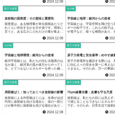
性物質を取り除くために使われるのが除染
2024.12.08
202
る物質を見つけ出し、適切な方法できれい
することができます。近年、監視
にこの目的のために実施されます
え、環境への適応を助けることで
設備です。除染設備にはいくつかの種類が
にするために欠かせません。発電所からの
術革新によって大きく進化してい
規模や影響範囲を正確に把握する
原動力となるのです。突然変異に
原子力発電
その他
あります。体に付着した放射性物質を除去
排水や排気ガスも、環境への影響を常に監
前は、ただ数値を記録するだけの
住民の安全を守る上で非常に重要
まれた新しい特徴が、その環境で
するためには、手洗い場やシャワー室など
視する必要があります。排水の水温上昇や
な装置が主流でしたが、今では高
急時環境放射線監視の第一の目的
上で有利であれば、その特徴を持
が設置されています。これらは家庭にある
水質汚染、排気ガスによる大気汚染などを
タ分析機能を備えた装置が登場し
住民の被ばく線量を最小限に抑え
放射能の面密度：その意味と重要性
宇宙線と地球：銀河からの使者
増えていき、やがてその集団全体
ものと似ていますが、放射性物質を排水に
監視することで、環境への負荷を最小限に
す。これらの装置は、集めたデー
あります。事故発生直後から、モ
ていく可能性があります。このよ
面密度は、ある物理量が単位面積あたりど
宇宙線とは、宇宙空間を飛び交う
流さないよう、特別なフィルターなどを備
抑える対策を立てることができます。太陽
的に分析し、異常の兆候を早期に
グによって得られた空間線量率や
伝子の変化は生き物の多様性を生
れくらい存在するかを示す値です。簡単に
ギーの粒子です。これらの粒子は
えている点が異なります。また、作業で使
光発電や風力発電といった再生可能エネル
ことができます。また、インター
水、空気中の放射性物質濃度など
地球上の生命を豊かにしてきたと
言うと、ある広さにどれだけの量が集まっ
や電子など、様々な種類があり、
う道具や機器についた放射性物質を除去す
ギーも、出力の変動や周辺環境への影響を
通じて遠隔地から監視することも
は、ただちに分析されます。これ
しょう。
ているかを表す尺度と言えるでしょう。例
い猛烈な速度で地球に降り注いで
るための設備もあります。専用の洗浄液や
監視することが重要です。例えば、太陽光
り、より効率的な監視体制を構築
タに基づき、自治体や国は、屋内
2024.12.08
202
えば、一枚の紙を思い浮かべてみてくださ
まるで宇宙から送られた手紙のよ
ブラシを使って、表面に付着した放射性物
発電であれば日照量の変化による出力変動
うになりました。監視装置は、私
難指示などの適切な防護措置を講
い。紙の重さをその紙の広さで割ると、そ
宙の成り立ちや進化の謎を解き明
質を丁寧に落とします。さらに、空気中の
を監視し、電力系統の安定運用に役立てる
活を支える電力システムと地球環
防護措置の範囲や内容を的確に決
その他
原子力発電
の紙の面密度が計算できます。これは、単
の重要な情報を含んでいます。宇
放射性物質を除去するための換気設備も重
ことができます。風力発電の場合は、騒音
に欠かせない存在です。今後、更
とで、住民の被ばくリスクを最小
位面積あたりの紙の重さを表しています。
源は大きく分けて二つあります。
要な除染設備の一つです。強力なフィルタ
や鳥類への影響を監視し、適切な設置場所
革新によって、より高度で多機能
止めることができます。さらに、
面密度は、物の厚さや材質によって変わっ
陽系内の太陽活動に由来する太陽
ーで空気中の放射性物質を捕集し、常に安
宇宙線と地球環境：銀河からの使者
原子力発電と安全基準：めやす線
や運転方法を検討する必要があります。こ
置が登場し、私たちの暮らしをよ
境放射線監視で得られたデータは
てきます。同じ大きさの紙でも、薄い紙と
もう一つは太陽系外からやってく
全な空気を保つ役割を担っています。除染
のように、観察し続けることは、環境問題
快適なものにしてくれるでしょう
の環境回復措置においても重要な
銀河宇宙線とは、私たちの住む太陽系のは
原子力発電所を建設する際には、
厚い紙では、明らかに厚い紙の方が重くな
宙線です。太陽宇宙線は、太陽フ
設備は、放射性物質による被曝から作業員
解決の最初の大切な一歩と言えるでしょ
たします。汚染状況の推移を把握
るか遠く、銀河系の遥か彼方からやってく
に住む人々の安全を第一に考えな
ります。つまり、厚い紙の方が面密度が高
ばれる太陽表面の爆発現象などで
を守る最後の砦と言えるでしょう。これら
う。
で、除染作業の優先順位や効果的
る、とてつもないエネルギーを持った極小
りません。そのため、万一の事故
いということです。また、同じ厚さの紙で
ます。フレアによって放出された
の設備によって、安全な作業環境が維持さ
法を判断することができます。ま
の粒子の流れです。これらの粒子は、宇宙
放射線による影響を最小限に抑え
も、例えば鉄でできた紙と綿でできた紙を
子などの粒子が、太陽風に乗って
れ、原子力発電所や放射性物質を取り扱う
2024.12.08
202
的なモニタリングデータは、環境
空間をほぼ光の速さで飛び交い、地球にも
様々な基準が設けられています。
比べると、鉄でできた紙の方が重くなりま
達します。しかし、太陽宇宙線は
施設の安定的な運用が可能になっているの
性物質の挙動を予測し、将来の環
絶えず降り注いでいます。まるで宇宙から
な基準の一つが「めやす線量」で
す。これも、材質の違いによって面密度が
ーが比較的低いため、地球大気に
です。
原子力発電
原子力発電
画を策定する上でも不可欠な情報
の手紙のように、銀河宇宙線は宇宙の秘密
す線量は、原子力発電所を建設す
変わる例です。面密度は、様々な分野で活
地表に到達することはほとんどあ
す。正確な情報は、住民の不安軽
を解き明かすための重要な情報を持ってい
適切さを判断するための目安とな
用されています。特に、放射線防護の分野
ん。一方、銀河宇宙線は、太陽系
きく貢献します。事故発生時は、
ると考えられています。これらの粒子は一
量です。これは、大きな事故が起
局部被ばく：知っておくべき放射線の影響
70μm線量当量：皮膚を守る尺度
では重要です。放射性物質による汚染の度
彼方、銀河系内のどこかで発生し
報が錯綜し、人々の不安が増大し
体どこで生まれているのでしょうか？主な
に、発電所の周辺に住む人々が受
合いを表す指標として、面密度が使われて
激しい現象によって生み出されま
放射線による外部被ばくには、全身がほぼ
放射線は、私たちの目には見えず
す。緊急時環境放射線監視によっ
発生源として考えられているのは、超新星
性のある放射線の量を示す指標で
います。地面や壁などに付着した放射性物
な候補として考えられているのが
均等に放射線を浴びる場合と、体の一部だ
で感じることもできないエネルギ
た客観的なデータは、状況を正し
爆発と呼ばれる現象です。太陽よりもずっ
す線量は、年間５ミリシーベルト
質の量を、その表面の広さで割ることで、
爆発です。超新星爆発とは、太陽
けが集中的に放射線を浴びる場合がありま
です。そのため、日常生活で放射
る上で重要な役割を果たします。
と重い星がその一生を終える際に起こす、
が設定されています。これは、自
面密度が求められます。例えば、1平方セ
るかに大きな質量を持つ星が、そ
す。後者の場合を局部被ばくといいます。
することはほとんどありませんが
体は、モニタリング結果を速やか
大規模な爆発現象です。この爆発によっ
受ける放射線量のおよそ半分程度
2024.12.08
202
ンチメートルあたり何ベクレル（ベクレル
終える際に起こす大爆発のことで
私たちの体は、放射線源に近い部分ほど多
たちの皮膚は常に放射線にさらさ
ることで、風評被害の発生を防ぎ
て、星を構成していた物質が宇宙空間に飛
ます。ただし、めやす線量はあく