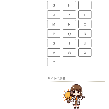
G
H
I
J
K
L
M
N
O
P
Q
R
S
T
U
V
W
X
Y
サイト作成者