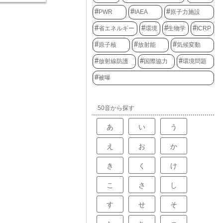
品自体が放射能
私たちの体はも
と呼びます。こ
。太陽光を浴び
やすやすと通り
PWR
IAEA
原子力施設
中性子の数を適
線を当てるだけ
ころのない存在
担っています。
物質に変化する
ートリノは「幽
省エネルギー
環境
生物学
ICRP
によって次々と
心して口にする
存在を確かめる
が、同時に除去
に、食品照射
1930年代、
れます。この中
原子核
放射能
気候変動
の両立に大きく
の存在を予言し
スが、原子炉の
ょう。今後、更
も他の物質と反
可欠です。もし
放射線防護
国際協力
環境問題
す。
測されるまでに
中性子の数が増
その後、大変な
御不能になる可
被曝
よって、ようや
反応が多すぎる
功したのです。
なり、原子炉は
に小さく、これ
炉の制御や安全
てきた時期もあ
の除去反応の起
50音から探す
研究により、ご
ることが非常に
ことが明らかに
りやすさは、中
沸き立ちまし
あ
い
う
や中性子のエネ
り立ちや物質の
します。例え
常に重要な手が
ど、原子核に捕
います。宇宙か
え
お
か
りにくくなりま
リノが降り注い
っても、中性子
など、様々な天
乱しやすかった
き
く
け
ます。これらの
すさが異なりま
とで、宇宙の謎
計や運転では、
情報を得ること
こ
さ
し
の特性を詳しく
す。現在も、世
ます。
行われており、
す
せ
そ
謎を解き明かす
野として注目を