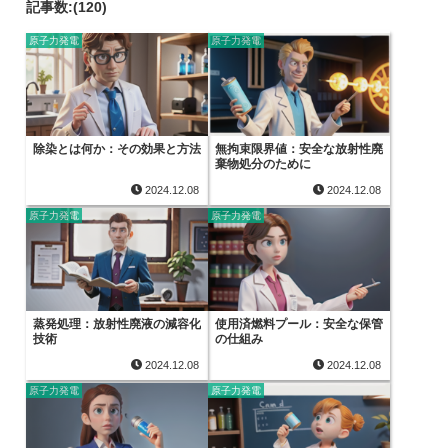
記事数:(120)
原子力発電
原子力発電
除染とは何か：その効果と方法
無拘束限界値：安全な放射性廃
棄物処分のために
2024.12.08
2024.12.08
原子力発電
原子力発電
蒸発処理：放射性廃液の減容化
使用済燃料プール：安全な保管
技術
の仕組み
2024.12.08
2024.12.08
原子力発電
原子力発電