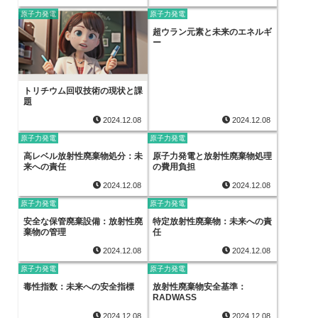
原子力発電
原子力発電
超ウラン元素と未来のエネルギ
ー
トリチウム回収技術の現状と課
題
2024.12.08
2024.12.08
原子力発電
原子力発電
高レベル放射性廃棄物処分：未
原子力発電と放射性廃棄物処理
来への責任
の費用負担
2024.12.08
2024.12.08
原子力発電
原子力発電
安全な保管廃棄設備：放射性廃
特定放射性廃棄物：未来への責
棄物の管理
任
2024.12.08
2024.12.08
原子力発電
原子力発電
毒性指数：未来への安全指標
放射性廃棄物安全基準：
RADWASS
2024.12.08
2024.12.08