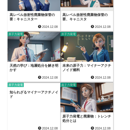
高レベル放射性廃棄物保管の
高レベル放射性廃棄物保管の
要：キャニスター
要、キャニスタ
2024.12.08
2024.12.08
原子力発電
原子力発電
天然の学び：地層処分を解き明
未来の原子力：マイナーアクチ
かす
ノイド燃料
2024.12.08
2024.12.08
原子力発電
原子力発電
知られざるマイナーアクチノイ
ド
原子力発電と廃棄物：トレンチ
処分とは
2024.12.08
2024.12.08