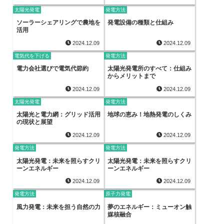
太陽光発電
発電方法
ソーラーシェアリングで農地を
発電設備の種類と仕組み
活用
2024.12.09
2024.12.09
電気代を下げる
発電方法
電力会社選びで電気代節約
太陽光発電所のすべて：仕組み
からメリットまで
2024.12.09
2024.12.09
太陽光発電
発電方法
太陽光と電力網：グリッド活用
地球の恵み！地熱発電のしくみ
の現状と展望
2024.12.09
2024.12.09
発電方法
発電方法
太陽光発電：未来を照らすクリ
太陽光発電：未来を照らすクリ
ーンエネルギー
ーンエネルギー
2024.12.09
2024.12.09
発電方法
原子力発電
風力発電：未来を担う自然の力
夢のエネルギー：ミューオン触
媒核融合