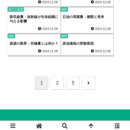
2024.12.09
2024.12.08
原子力発電
燃料
吸収線量：放射線が生体組織に
石油の埋蔵量：種類と将来
与える影響
2024.12.08
2024.12.08
燃料
燃料
資源の限界：究極量とは何か？
原油価格の変動要因
2024.12.08
2024.12.08
次
1
2
5
へ
© 2024 電力と地球環境.