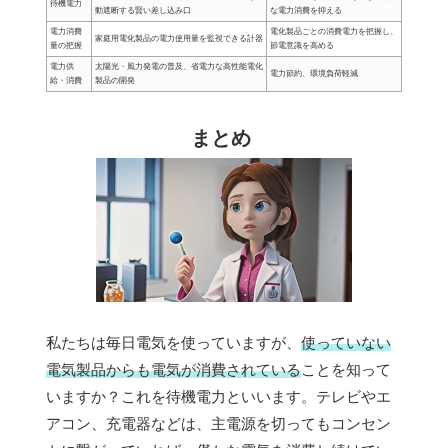
待機電力
動遮断する賢い差し込み口
な電力消費を抑える
電力消費
電化製品ごとの消費電力を把握し、
家庭用電化製品の電力使用量を監視できる計器
量の把握
節電意識を高める
電力供
太陽光・風力発電の普及、省電力な高性能電化
電力節約、環境負荷軽減
給・消費
製品の開発
まとめ
私たちは毎日電気を使っていますが、
使っていない
電気製品からも電気が消費されている
ことを知って
いますか？これを待機電力といいます。テレビやエ
アコン、充電器などは、主電源を切ってもコンセン