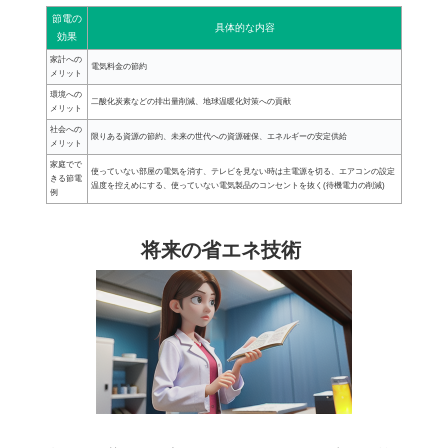
節電の
具体的な内容
効果
家計への
電気料金の節約
メリット
環境への
二酸化炭素などの排出量削減、地球温暖化対策への貢献
メリット
社会への
限りある資源の節約、未来の世代への資源確保、エネルギーの安定供給
メリット
家庭でで
使っていない部屋の電気を消す、テレビを見ない時は主電源を切る、エアコンの設定
きる節電
温度を控えめにする、使っていない電気製品のコンセントを抜く(待機電力の削減)
例
将来の省エネ技術