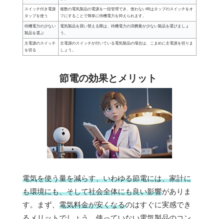
スイッチ付き電源
複数の電気製品の電源を一括管理でき、使わない時はタップのスイッチをオ
タップを使う
フにすることで簡単に待機電力を抑えられます。
待機電力の少ない
電気製品を買い替える際は、待機電力の消費量が少ない製品を選びましょ
製品を選ぶ
う。
主電源のスイッチ
主電源のスイッチが付いている電気製品の場合は、こまめに主電源を切りま
を切る
しょう。
節電の効果とメリット
電気を使う量を減らす、いわゆる節電には、家計に
も環境にも、そして社会全体にも良い影響
がありま
す。まず、
電気料金が安くなる
のはすぐに実感でき
るメリットでしょう。使っていない電気製品のコン