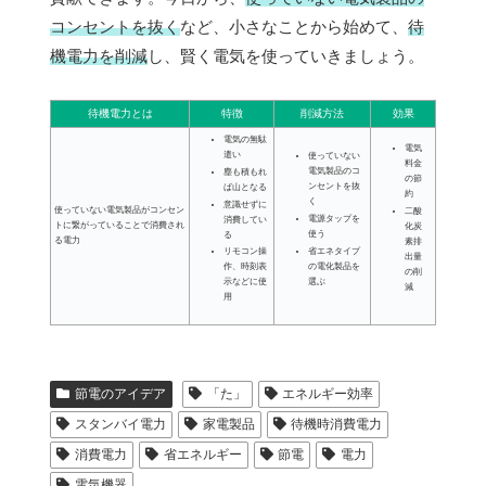
コンセントを抜く
など、小さなことから始めて、
待
機電力を削減
し、賢く電気を使っていきましょう。
待機電力とは
特徴
削減方法
効果
電気の無駄
電気
遣い
使っていない
料金
電気製品のコ
塵も積もれ
の節
ンセントを抜
ば山となる
約
く
意識せずに
使っていない電気製品がコンセン
二酸
電源タップを
消費してい
トに繋がっていることで消費され
化炭
使う
る
る電力
素排
省エネタイプ
リモコン操
出量
の電化製品を
作、時刻表
の削
選ぶ
示などに使
減
用
節電のアイデア
「た」
エネルギー効率
スタンバイ電力
家電製品
待機時消費電力
消費電力
省エネルギー
節電
電力
電気機器