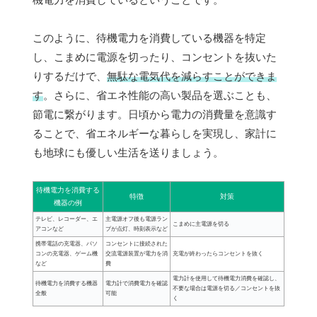
このように、待機電力を消費している機器を特定
し、こまめに電源を切ったり、コンセントを抜いた
りするだけで、
無駄な電気代を減らすことができま
す
。さらに、省エネ性能の高い製品を選ぶことも、
節電に繋がります。日頃から電力の消費量を意識す
ることで、省エネルギーな暮らしを実現し、家計に
も地球にも優しい生活を送りましょう。
待機電力を消費する
特徴
対策
機器の例
テレビ、レコーダー、エ
主電源オフ後も電源ラン
こまめに主電源を切る
アコンなど
プが点灯、時刻表示など
携帯電話の充電器、パソ
コンセントに接続された
コンの充電器、ゲーム機
交流電源装置が電力を消
充電が終わったらコンセントを抜く
など
費
電力計を使用して待機電力消費を確認し、
待機電力を消費する機器
電力計で消費電力を確認
不要な場合は電源を切る／コンセントを抜
全般
可能
く