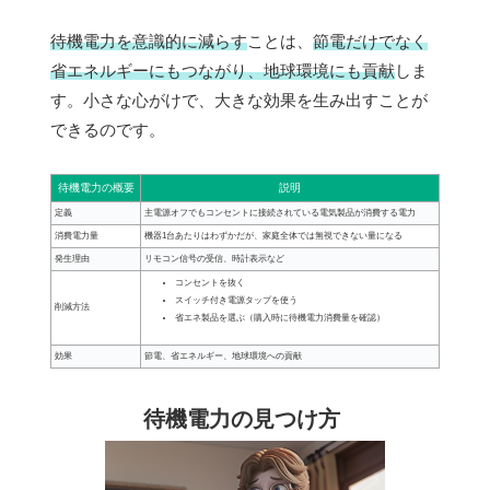
待機電力を意識的に減らす
ことは、
節電だけでなく
省エネルギーにもつながり、地球環境にも貢献
しま
す。小さな心がけで、大きな効果を生み出すことが
できるのです。
待機電力の概要
説明
定義
主電源オフでもコンセントに接続されている電気製品が消費する電力
消費電力量
機器1台あたりはわずかだが、家庭全体では無視できない量になる
発生理由
リモコン信号の受信、時計表示など
コンセントを抜く
スイッチ付き電源タップを使う
削減方法
省エネ製品を選ぶ（購入時に待機電力消費量を確認）
効果
節電、省エネルギー、地球環境への貢献
待機電力の見つけ方