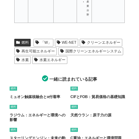
産
業
分
野
燃料
「W」
WE-NET
クリーンエネルギー
再生可能エネルギー
国際クリーンエネルギーシステム
水素
水素エネルギー
一緒に読まれている記事
燃料
燃料
ミュオン触媒核融合とα付着率
CIFとFOB：貿易価格の基礎知識
燃料
燃料
ラジウム：エネルギーと環境への
天然ウラン：原子力の源
影響
燃料
燃料
スターリングエンジン：未来の動
C重油：エネルギーと環境問題