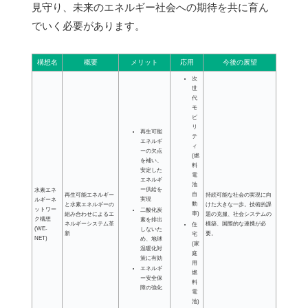
見守り、未来のエネルギー社会への期待を共に育ん
でいく必要があります。
構想名
概要
メリット
応用
今後の展望
次
世
代
モ
ビ
リ
再生可能
テ
エネルギ
ィ
ーの欠点
(燃
を補い、
料
安定した
電
エネルギ
池
ー供給を
水素エネ
自
再生可能エネルギー
持続可能な社会の実現に向
実現
ルギーネ
動
と水素エネルギーの
けた大きな一歩。技術的課
ットワー
二酸化炭
車)
組み合わせによるエ
題の克服、社会システムの
ク構想
素を排出
ネルギーシステム革
構築、国際的な連携が必
住
(WE-
しないた
新
要。
宅
NET)
め、地球
(家
温暖化対
庭
策に有効
用
エネルギ
燃
ー安全保
料
障の強化
電
池)