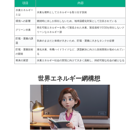
項目
内容
水素エネルギー
水素を燃料としてエネルギーを取り出す技術
とは
環境への影響
燃焼時に水しか排出しないため、地球温暖化対策として注目されている
再生可能エネルギーを用いて製造された水素。製造過程でCO2を排出しないク
グリーン水素
リーンなエネルギー源
貯蔵・運搬の課
気体のままだと体積が大きいため、貯蔵・運搬に大きなタンクが必要
題
貯蔵・運搬技術
液化水素、有機ハイドライドなど、課題解決に向けた技術開発が進められてい
の開発
る
将来の展望
水素エネルギー社会の実現に向けて大きく貢献し、持続可能な社会の鍵となる
世界エネルギー網構想