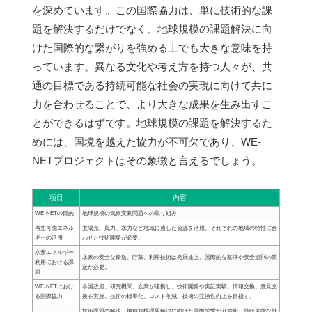
を深めています。この国際協力は、単に技術的な課
題を解決するだけでなく、地球規模の課題解決に向
けた国際的な繋がりを強める上でも大きな意味を持
っています。異なる文化や考え方を持つ人々が、共
通の目標である持続可能な社会の実現に向けて共に
力を合わせることで、より大きな成果を生み出すこ
とができるはずです。地球規模の課題を解決するた
めには、国境を越えた協力が不可欠であり、WE-
NETプロジェクトはその象徴と言えるでしょう。
項目
内容
WE-NETの目的
地球規模の気候変動問題への取り組み
再生可能エネル
太陽光、風力、水力など地域に適した資源を活用。それぞれの地域の特性に合
ギーの活用
わせた技術開発が必要。
水素エネルギー
水素の安全な輸送、貯蔵、利用技術は発展途上。国際的な基準や安全規則の策
利用における課
定が必要。
題
WE-NETにおけ
各国政府、研究機関、企業が連携し、技術開発や実証実験、情報交換、意見交
る国際協力
換を実施。技術の標準化、コスト削減、技術の互換性向上を目指す。
技術課題の解決、地球規模課題解決に向けた国際的繋がり強化、持続可能な社