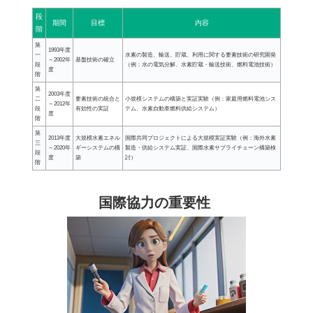
段
期間
目標
内容
階
第
1993年度
一
水素の製造、輸送、貯蔵、利用に関する要素技術の研究開発
～2002年
基盤技術の確立
段
（例：水の電気分解、水素貯蔵・輸送技術、燃料電池技術）
度
階
第
2003年度
二
要素技術の統合と
小規模システムの構築と実証実験（例：家庭用燃料電池シス
～2012年
段
有効性の実証
テム、水素自動車燃料供給システム）
度
階
第
2013年度
大規模水素エネル
国際共同プロジェクトによる大規模実証実験（例：海外水素
三
～2020年
ギーシステムの構
製造・供給システム実証、国際水素サプライチェーン構築検
段
度
築
討）
階
国際協力の重要性