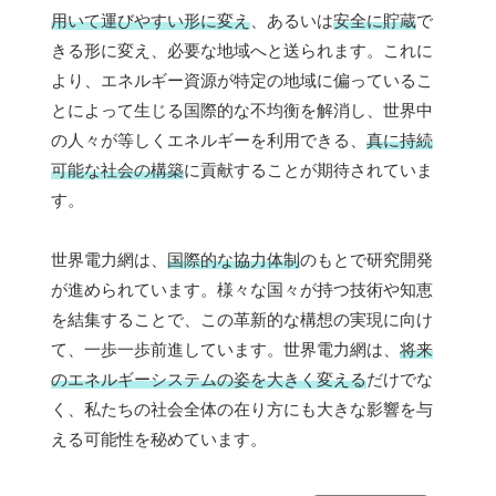
用いて運びやすい形に変え
、あるいは
安全に貯蔵
で
きる形に変え、必要な地域へと送られます。これに
より、エネルギー資源が特定の地域に偏っているこ
とによって生じる国際的な不均衡を解消し、世界中
の人々が等しくエネルギーを利用できる、
真に持続
可能な社会の構築
に貢献することが期待されていま
す。
世界電力網は、
国際的な協力体制
のもとで研究開発
が進められています。様々な国々が持つ技術や知恵
を結集することで、この革新的な構想の実現に向け
て、一歩一歩前進しています。世界電力網は、
将来
のエネルギーシステムの姿を大きく変える
だけでな
く、私たちの社会全体の在り方にも大きな影響を与
える可能性を秘めています。