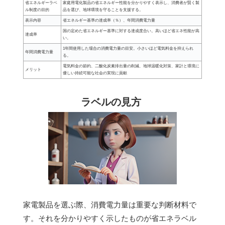
省エネルギーラベ
家庭用電化製品の省エネルギー性能を分かりやすく表示し、消費者が賢く製
ル制度の目的
品を選び、地球環境を守ることを支援する。
表示内容
省エネルギー基準の達成率（％）、年間消費電力量
国の定めた省エネルギー基準に対する達成度合い。高いほど省エネ性能が高
達成率
い。
1年間使用した場合の消費電力量の目安。小さいほど電気料金を抑えられ
年間消費電力量
る。
電気料金の節約、二酸化炭素排出量の削減、地球温暖化対策、家計と環境に
メリット
優しい持続可能な社会の実現に貢献
ラベルの見方
家電製品を選ぶ際、消費電力量は重要な判断材料で
す。それを分かりやすく示したものが省エネラベル