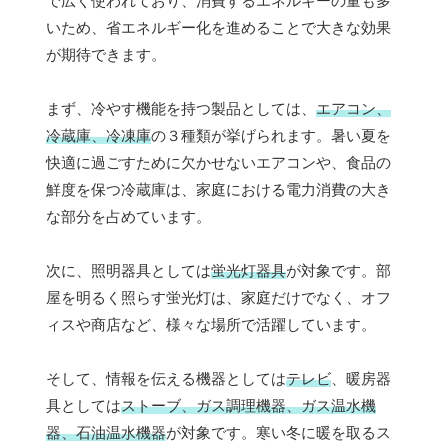
で広く使われており、消費するエネルギーの量も多
いため、省エネルギー化を進めることで大きな効果
が期待できます。
まず、冷やす機能を持つ製品としては、
エアコン、
冷蔵庫、冷凍庫
の３種類が挙げられます。暑い夏を
快適に過ごすために欠かせないエアコンや、食品の
鮮度を保つ冷蔵庫は、家庭における電力消費の大き
な部分を占めています。
次に、照明器具としては
蛍光灯器具
が対象です。部
屋を明るく照らす蛍光灯は、家庭だけでなく、オフ
ィスや商店など、様々な場所で活躍しています。
そして、情報を伝える機器としては
テレビ
、暖房器
具としては
ストーブ、ガス調理機器、ガス温水機
器、石油温水機器
が対象です。寒い冬に暖を取るス