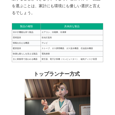
を選ぶことは、家計にも環境にも優しい選択と言え
るでしょう。
製品の種類
具体的な製品
冷やす機能を持つ製品
エアコン、冷蔵庫、冷凍庫
照明器具
蛍光灯器具
情報を伝える機器
テレビ
暖房器具
ストーブ、ガス調理機器、ガス温水機器、石油温水機器
快適な暮らしを支える製品
電気便座
主に業務用で使われる機器
変圧器、電子計算機（コンピューター）、磁気ディスク装置
トップランナー方式