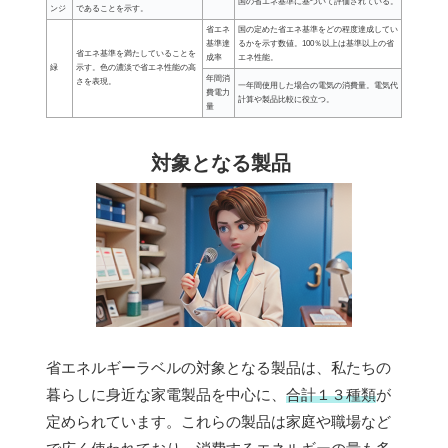
国の省エネ基準に基づいて評価されている。
ンジ
であることを示す。
省エネ
国の定めた省エネ基準をどの程度達成してい
基準達
るかを示す数値。100％以上は基準以上の省
省エネ基準を満たしていることを
成率
エネ性能。
緑
示す。色の濃淡で省エネ性能の高
年間消
さを表現。
一年間使用した場合の電気の消費量。電気代
費電力
計算や製品比較に役立つ。
量
対象となる製品
省エネルギーラベルの対象となる製品は、私たちの
暮らしに身近な家電製品を中心に、
合計１３種類
が
定められています。これらの製品は家庭や職場など