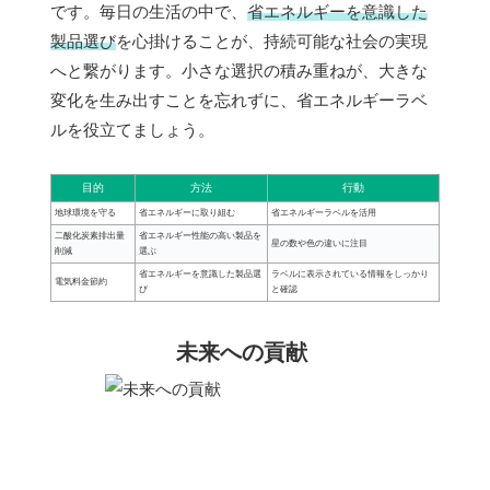
です。毎日の生活の中で、
省エネルギーを意識した
製品選び
を心掛けることが、持続可能な社会の実現
へと繋がります。小さな選択の積み重ねが、大きな
変化を生み出すことを忘れずに、省エネルギーラベ
ルを役立てましょう。
目的
方法
行動
地球環境を守る
省エネルギーに取り組む
省エネルギーラベルを活用
二酸化炭素排出量
省エネルギー性能の高い製品を
星の数や色の違いに注目
削減
選ぶ
省エネルギーを意識した製品選
ラベルに表示されている情報をしっかり
電気料金節約
び
と確認
未来への貢献