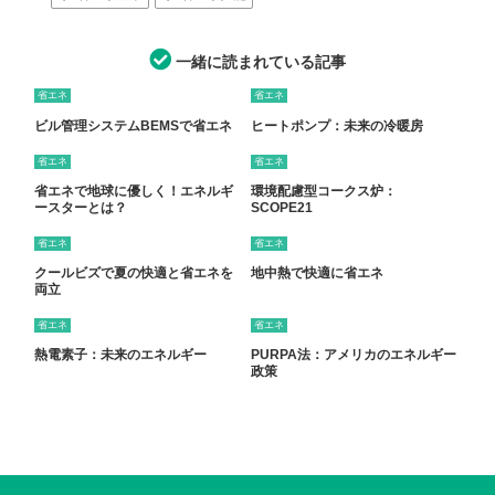
一緒に読まれている記事
省エネ
省エネ
ビル管理システムBEMSで省エネ
ヒートポンプ：未来の冷暖房
省エネ
省エネ
省エネで地球に優しく！エネルギ
環境配慮型コークス炉：
ースターとは？
SCOPE21
省エネ
省エネ
クールビズで夏の快適と省エネを
地中熱で快適に省エネ
両立
省エネ
省エネ
熱電素子：未来のエネルギー
PURPA法：アメリカのエネルギー
政策