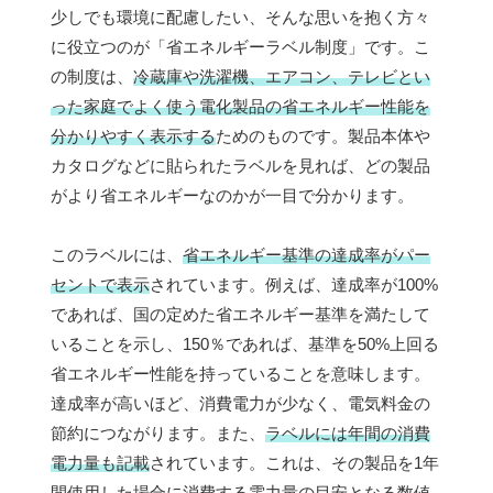
少しでも環境に配慮したい、そんな思いを抱く方々
に役立つのが「省エネルギーラベル制度」です。こ
の制度は、
冷蔵庫や洗濯機、エアコン、テレビとい
った家庭でよく使う電化製品の省エネルギー性能を
分かりやすく表示する
ためのものです。製品本体や
カタログなどに貼られたラベルを見れば、どの製品
がより省エネルギーなのかが一目で分かります。
このラベルには、
省エネルギー基準の達成率がパー
セントで表示
されています。例えば、達成率が100%
であれば、国の定めた省エネルギー基準を満たして
いることを示し、150％であれば、基準を50%上回る
省エネルギー性能を持っていることを意味します。
達成率が高いほど、消費電力が少なく、電気料金の
節約につながります。また、
ラベルには年間の消費
電力量も記載
されています。これは、その製品を1年
間使用した場合に消費する電力量の目安となる数値